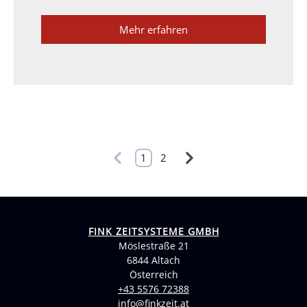
Mehr erfahren
1
2
FINK ZEITSYSTEME GMBH
Möslestraße 21
6844 Altach
Österreich
+43 5576 72388
info@finkzeit.at