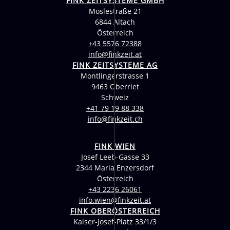
FINK ZEITSYSTEME GMBH
Möslestraße 21
6844 Altach
Österreich
+43 5576 72388
info@finkzeit.at
FINK ZEITSYSTEME AG
Montlingerstrasse 1
9463 Oberriet
Schweiz
+41 79 19 88 338
info@finkzeit.ch
FINK WIEN
Josef Leeb-Gasse 33
2344 Maria Enzersdorf
Österreich
+43 2236 26061
info.wien@finkzeit.at
FINK OBERÖSTERREICH
Kaiser-Josef-Platz 33/1/3