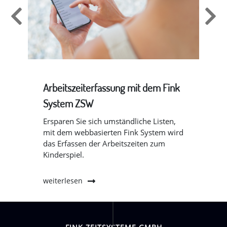
it
Arbeitszeiterfassung mit dem Fink
Zu
System ZSW
Fi
Ersparen Sie sich umständliche Listen,
Das
mit dem webbasierten Fink System wird
bei
das Erfassen der Arbeitszeiten zum
kom
Kinderspiel.
den
weiterlesen
wei