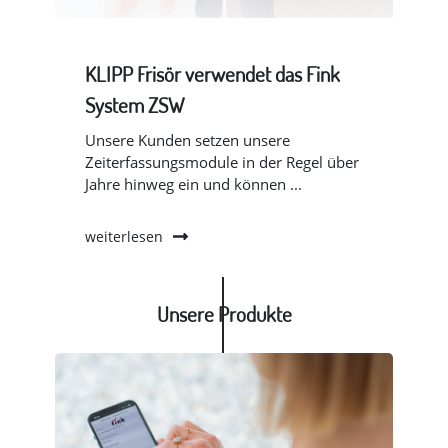
KLIPP Frisör verwendet das Fink
Int
System ZSW
RÖ
h
Unsere Kunden setzen unsere
Die
Zeiterfassungsmodule in der Regel über
erz
Jahre hinweg ein und können ...
For
ind
weiterlesen
wei
Unsere Produkte